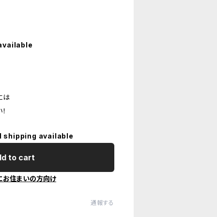
available
には
い！
l shipping available
d to cart
にお住まいの方向け
通報する