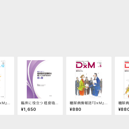
M』 v
臨床に役立つ 経皮吸収
糖尿病情報誌『DxM』 v
糖尿病
型製剤を使いこなすた
ol.06
ol.11
¥1,650
¥880
¥88
めのQ＆A