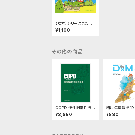
【絵本】シリーズまたあ
いたいな③ べんりだ
¥1,100
ね！ ～おじいちゃんちは
やまのなか～
その他の商品
COPD 慢性閉塞性肺疾
糖尿病情報誌『Dx
患 病態解明と治療の進
ol.12
¥3,850
¥880
歩